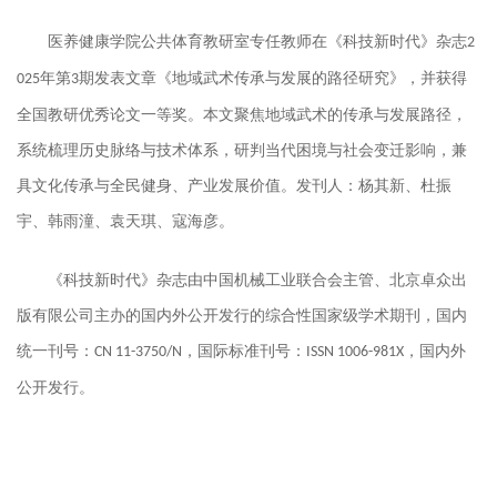
医养健康学院公共体育教研室专任教师在《科技新时代》杂志
2
年第
期发表文章《地域武术传承与发展的路径研究》，并获得
025
3
全国教研优秀论文一等奖。本文聚焦地域武术的传承与发展路径，
系统梳理历史脉络与技术体系，研判当代困境与社会变迁影响，兼
具文化传承与全民健身、产业发展价值。发刊人：杨其新、杜振
宇、韩雨潼、袁天琪、寇海彦。
《
科技新时代
》杂志由
中国机械工业联合会
主管
、北京卓众出
版有限公司主办的国内外公开发行的综合性国家级学术期刊
，国内
统一刊号：
，
国际标准刊号：
，国内外
CN 11-3750/N
ISSN 1006-981X
公开发行。