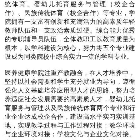
统体育、
婴幼儿托育服务与管理
（
校企合
作
）、
民族传统体育（校企合作）等专业，
学
院拥有一支富有创新和充满活力的高素质年轻
教师队伍
和
一支政治素质过硬、综合能力优秀
的专职辅导员队伍
，
全体教职工以教育质量为
根本，以学科建设为核心，
努力将
五个
专业建
设成为同类院校中综合实力一流的学科专业。
医养健康学院
注重产教融合，
在人才培养中，
坚持以社会需要和学生充分就业为导向，遵循
强化人文基础培养应用型人才的思路，努力培
养适应社会发展需要的高素质人才，
婴幼儿托
育服务与管理以及民族传统体育两个专业
和行
业企业达成校企合作，建设高水平实习实训基
地，实现教学过程与工作过程对接；教学环境
与企业环境对接；学校文化与企业文化对接。