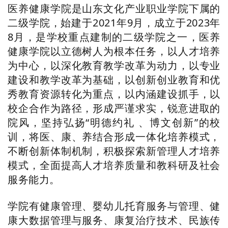
医养健康学院是
山东文化产业职业学院
下属的
二级学院，
始建于
2021年9月，
成立于
202
3
年
8
月，
是学校重点建制的二级学院之一
，
医养
健康
学院
以立德树人为根本任务，以人才培养
为中心，以深化教育教学改
革为动力
，
以专业
建设和教学改革为基础，以创新创业教育和优
秀教育资源转化为重点，以
内涵建设
抓手，以
校企合作为路径，形成严谨求实，锐意进取的
院风，
坚持弘扬
“
明德约礼
、博文创新
”的校
训
，
将医、康、养结合形成一体化培养模式，
不断创新体制机制，积极探索新管理人才培养
模式，全面提高人才培养质量和教科研及社会
服务能力。
学院有
健康管理、婴幼儿托育服务与管理
、
健
康大数据管理与服务、
康复治疗
技术
、
民族传